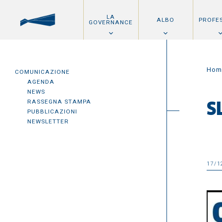
LA
ALBO
PROFE
GOVERNANCE
Hom
COMUNICAZIONE
AGENDA
NEWS
RASSEGNA STAMPA
S
PUBBLICAZIONI
NEWSLETTER
17/1