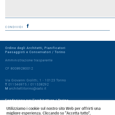
CONDIVIDI
Ordine degli Architetti, Pianificatori
Paesaggisti e Conservatori / Torino
Amministrazione trasparente
CF 80089280012
Via Giovanni Giolitti, 1 - 10123 Torino
T
011546975
/
011538292
M
architettitorino@oato.it
Fondazione per l'architettura / Torino
Designed by
quattrolinee.it
Utilizziamo i cookie sul nostro sito Web per offrirti una
migliore esperienza. Cliccando su "Accetta tutto",