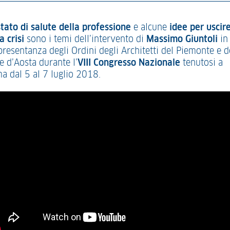
stato di salute della professione
e alcune
idee per uscir
a crisi
sono i temi dell’intervento di
Massimo Giuntoli
in
presentanza degli Ordini degli Architetti del Piemonte e d
e d’Aosta durante l’
VIII Congresso Nazionale
tenutosi a
a dal 5 al 7 luglio 2018.