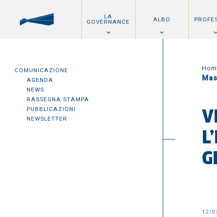
LA
ALBO
PROFE
GOVERNANCE
Hom
COMUNICAZIONE
Mas
AGENDA
NEWS
RASSEGNA STAMPA
PUBBLICAZIONI
V
NEWSLETTER
L
G
12/0