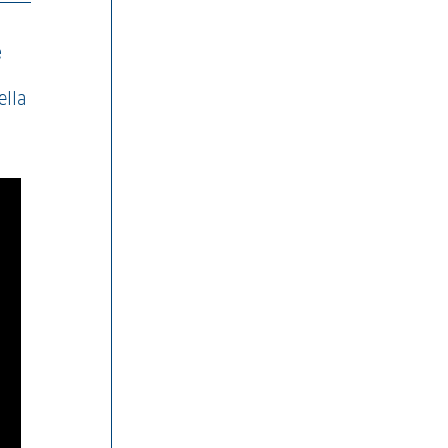
e
ella