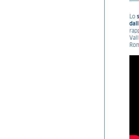
Lo
dall
rap
Vall
Rom