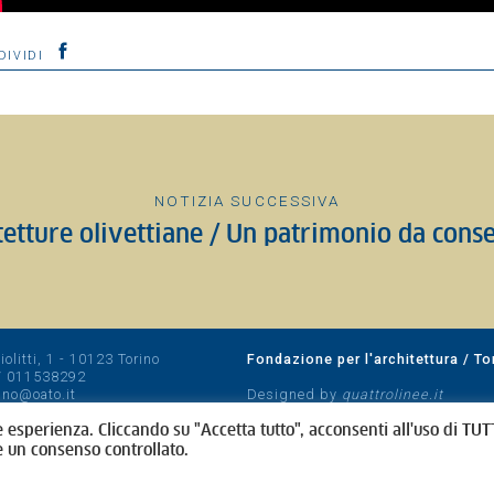
DIVIDI
NOTIZIA SUCCESSIVA
tetture olivettiane / Un patrimonio da cons
olitti, 1 - 10123 Torino
Fondazione per l'architettura / To
/
011538292
rino@oato.it
Designed by
quattrolinee.it
e esperienza. Cliccando su "Accetta tutto", acconsenti all'uso di TUTT
e un consenso controllato.