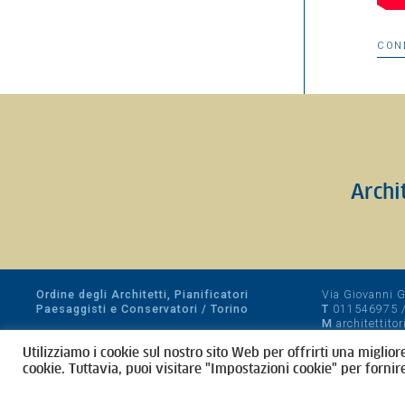
CON
Archi
Ordine degli Architetti, Pianificatori
Via Giovanni Gi
Paesaggisti e Conservatori / Torino
T
011546975
M
architettito
Amministrazione trasparente
Utilizziamo i cookie sul nostro sito Web per offrirti una miglior
CF 80089280012
cookie. Tuttavia, puoi visitare "Impostazioni cookie" per fornir