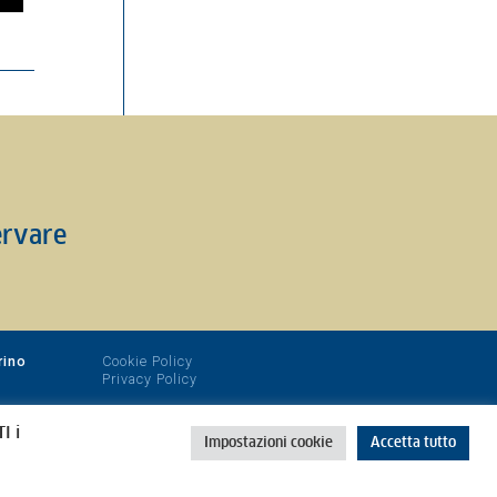
ervare
rino
Cookie Policy
Privacy Policy
I i
Impostazioni cookie
Accetta tutto