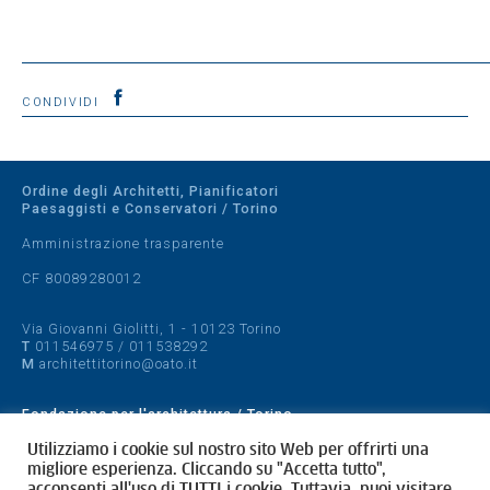
CONDIVIDI
Ordine degli Architetti, Pianificatori
Paesaggisti e Conservatori / Torino
Amministrazione trasparente
CF 80089280012
Via Giovanni Giolitti, 1 - 10123 Torino
T
011546975
/
011538292
M
architettitorino@oato.it
Fondazione per l'architettura / Torino
Designed by
quattrolinee.it
Utilizziamo i cookie sul nostro sito Web per offrirti una
migliore esperienza. Cliccando su "Accetta tutto",
acconsenti all'uso di TUTTI i cookie. Tuttavia, puoi visitare