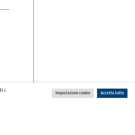
rino
Cookie Policy
Privacy Policy
I i
Impostazioni cookie
Accetta tutto