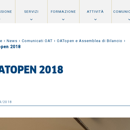
SSIONE
SERVIZI
FORMAZIONE
ATTIVITÀ
COMUNI
›
›
›
›
e
News
Comunicati OAT
OATopen e Assemblea di Bilancio
open 2018
ATOPEN 2018
4/2018