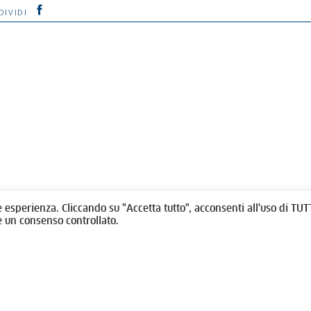
DIVIDI
olitti, 1 - 10123 Torino
Fondazione per l'architettura / To
/
011538292
rino@oato.it
Designed by
quattrolinee.it
e esperienza. Cliccando su "Accetta tutto", acconsenti all'uso di TUTT
e un consenso controllato.