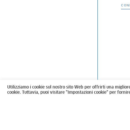
CON
Ordine degli Architetti, Pianificatori
Via Giovanni Gi
Paesaggisti e Conservatori / Torino
T
011546975
M
architettito
Amministrazione trasparente
Utilizziamo i cookie sul nostro sito Web per offrirti una miglior
CF 80089280012
cookie. Tuttavia, puoi visitare "Impostazioni cookie" per fornir