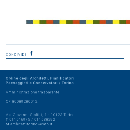
CONDIVIDI
Ordine degli Architetti, Pianificatori
Paesaggisti e Conservatori / Torino
Amministrazione trasparente
CF 80089280012
Via Giovanni Giolitti, 1 - 10123 Torino
T
011546975
/
011538292
M
architettitorino@oato.it