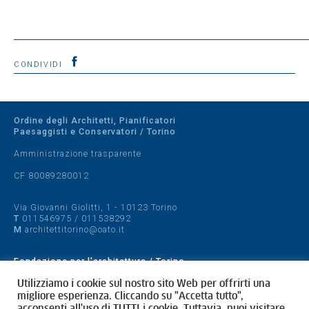
CONDIVIDI
Ordine degli Architetti, Pianificatori
Paesaggisti e Conservatori / Torino
Amministrazione trasparente
CF 80089280012
Via Giovanni Giolitti, 1 - 10123 Torino
T
011546975
/
011538292
M
architettitorino@oato.it
Fondazione per l'architettura / Torino
Designed by
quattrolinee.it
Utilizziamo i cookie sul nostro sito Web per offrirti una
migliore esperienza. Cliccando su "Accetta tutto",
acconsenti all'uso di TUTTI i cookie. Tuttavia, puoi visitare