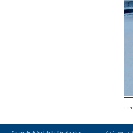
CON
Ordine degli Architetti, Pianificatori
Via Giovanni Gi