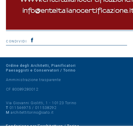
CONDIVIDI
Ordine degli Architetti, Pianificatori
Paesaggisti e Conservatori / Torino
Amministrazione trasparente
CF 80089280012
Via Giovanni Giolitti, 1 - 10123 Torino
T
011546975
/
011538292
M
architettitorino@oato.it
Fondazione per l'architettura / Torino