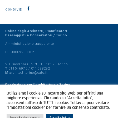
CONDIVIDI
Ordine degli Architetti, Pianificatori
Paesaggisti e Conservatori / Torino
Amministrazione trasparente
CF 80089280012
Via Giovanni Giolitti, 1 - 10123 Torino
T
011546975
/
011538292
M
architettitorino@oato.it
Fondazione per l'architettura / Torino
Designed by
quattrolinee.it
Utilizziamo i cookie sul nostro sito Web per offrirti una
migliore esperienza. Cliccando su "Accetta tutto",
acconsenti all'uso di TUTTI i cookie. Tuttavia, puoi visitare
Cookie Policy
"Impostazioni cookie" per fornire un consenso controllato.
Privacy Policy