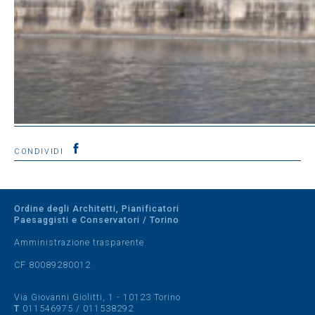
CONDIVIDI
Ordine degli Architetti, Pianificatori
Paesaggisti e Conservatori / Torino
Amministrazione trasparente
CF 80089280012
Via Giovanni Giolitti, 1 - 10123 Torino
T
011546975
/
011538292