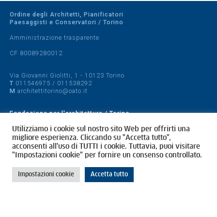
Ordine degli Architetti, Pianificatori
Paesaggisti e Conservatori / Torino
Amministrazione trasparente
CF 80089280012
Via Giovanni Giolitti, 1 - 10123 Torino
T
011546975
/
011538292
M
architettitorino@oato.it
Fondazione per l'architettura / Torino
Designed by
quattrolinee.it
Utilizziamo i cookie sul nostro sito Web per offrirti una
migliore esperienza. Cliccando su "Accetta tutto",
acconsenti all'uso di TUTTI i cookie. Tuttavia, puoi visitare
Cookie Policy
"Impostazioni cookie" per fornire un consenso controllato.
Privacy Policy
Impostazioni cookie
Accetta tutto