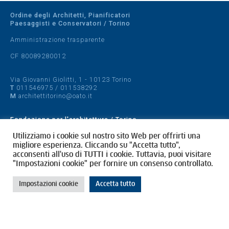
Ordine degli Architetti, Pianificatori
Paesaggisti e Conservatori / Torino
Amministrazione trasparente
CF 80089280012
Via Giovanni Giolitti, 1 - 10123 Torino
T
011546975
/
011538292
M
architettitorino@oato.it
Fondazione per l'architettura / Torino
Designed by
quattrolinee.it
Utilizziamo i cookie sul nostro sito Web per offrirti una
migliore esperienza. Cliccando su "Accetta tutto",
acconsenti all'uso di TUTTI i cookie. Tuttavia, puoi visitare
Cookie Policy
"Impostazioni cookie" per fornire un consenso controllato.
Privacy Policy
Impostazioni cookie
Accetta tutto