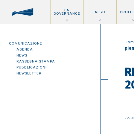
LA
ALBO
PROFE
GOVERNANCE
Hom
COMUNICAZIONE
pia
AGENDA
NEWS
RASSEGNA STAMPA
PUBBLICAZIONI
R
NEWSLETTER
2
22/0