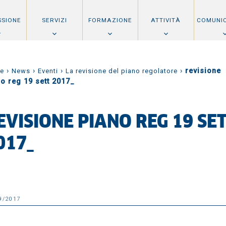
SSIONE
SERVIZI
FORMAZIONE
ATTIVITÀ
COMUNI
›
›
›
›
revisione
e
News
Eventi
La revisione del piano regolatore
no reg 19 sett 2017_
EVISIONE PIANO REG 19 SE
017_
9/2017