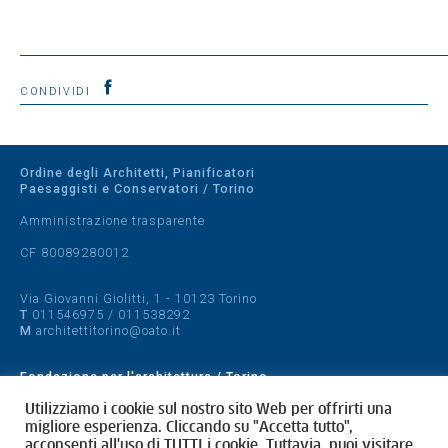
CONDIVIDI
Ordine degli Architetti, Pianificatori
Paesaggisti e Conservatori / Torino
Amministrazione trasparente
CF 80089280012
Via Giovanni Giolitti, 1 - 10123 Torino
T
011546975
/
011538292
M
architettitorino@oato.it
Fondazione per l'architettura / Torino
Designed by
quattrolinee.it
Utilizziamo i cookie sul nostro sito Web per offrirti una
migliore esperienza. Cliccando su "Accetta tutto",
acconsenti all'uso di TUTTI i cookie. Tuttavia, puoi visitare