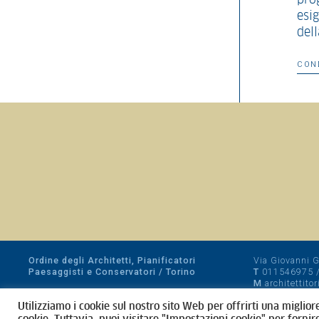
prog
esig
dell
CON
Ordine degli Architetti, Pianificatori
Via Giovanni Gi
Paesaggisti e Conservatori / Torino
T
011546975
M
architettito
Amministrazione trasparente
Utilizziamo i cookie sul nostro sito Web per offrirti una miglior
CF 80089280012