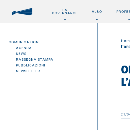
LA
ALBO
PROFE
GOVERNANCE
Hom
COMUNICAZIONE
l’ar
AGENDA
NEWS
RASSEGNA STAMPA
PUBBLICAZIONI
O
NEWSLETTER
L
21/0