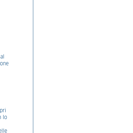
al
ione
pri
n lo
elle