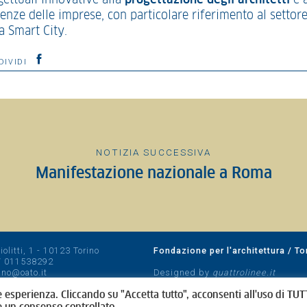
ettuali innovative alla
progettazione degli architetti
e a
enze delle imprese, con particolare riferimento al settor
a Smart City.
DIVIDI
NOTIZIA SUCCESSIVA
Manifestazione nazionale a Roma
olitti, 1 - 10123 Torino
Fondazione per l'architettura / To
/
011538292
rino@oato.it
Designed by
quattrolinee.it
e esperienza. Cliccando su "Accetta tutto", acconsenti all'uso di TUTT