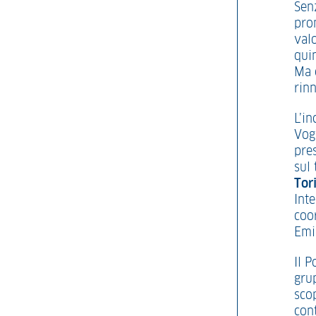
Sen
prom
valo
qui
Ma 
rin
L’i
Vogh
pre
sul
Tor
Int
coo
Emil
Il P
grup
scop
con