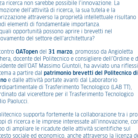
za ricerca non sarebbe possibile l’innovazione. La
ozione dell’attività di ricerca, la sua tutela e la
rizzazione attraverso la proprietà intellettuale risultano
ndi elementi di fondamentale importanza.
quali opportunità possono aprire i brevetti nel
novamento del settore dell’architettura?
ncontro
OATopen
del
31 marzo
, promosso da Angioletta
era, docente del Politecnico e consigliere dell’Ordine e d
sidente dell’OAT Massimo Giuntoli, ha avviato una rifless
 tema a partire dal
patrimonio brevetti del Politecnico di
ino
e dalle attività portate avanti dal Laboratorio
erdipartimentale di Trasferimento Tecnologico (LAB TT),
rdinato dal vicerettore per il Trasferimento Tecnologico
io Paolucci.
olitecnico supporta fortemente la collaborazione tra i pro
pi di ricerca e le imprese interessate all’innovazione, co
o di ampliare le ricadute delle attività scientifiche sul
testo sociale ed economico, anche attraverso la licenza d