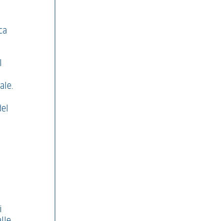
ca
l
ale.
del
i