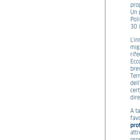
pro
Un 
Pol
30 
L’in
migl
rife
Ecco
brev
Terr
del
cer
dir
A ta
fav
pro
att