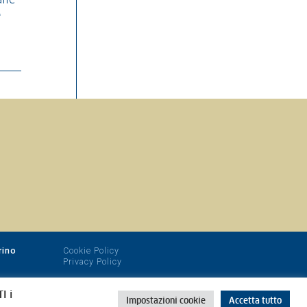
lle
e
rino
Cookie Policy
Privacy Policy
I i
Impostazioni cookie
Accetta tutto