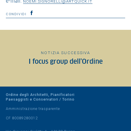
e-mail:
NOEMI.SIGNORELLI@ARTQUICK.IT
CONDIVIDI
NOTIZIA SUCCESSIVA
I focus group dell’Ordine
Ordine degli Architetti, Pianificatori
Paesaggisti e Conservatori / Torino
Amministrazione trasparente
CF 80089280012