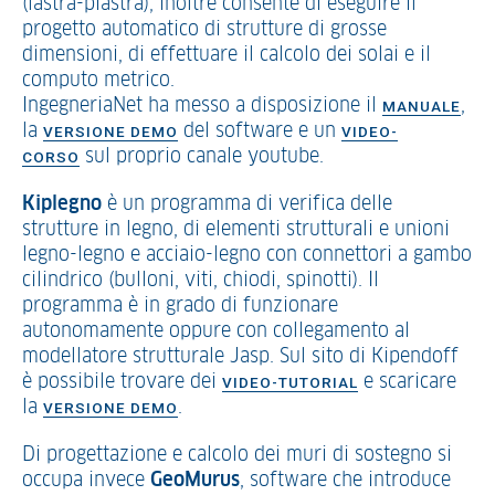
(lastra-piastra); inoltre consente di eseguire il
progetto automatico di strutture di grosse
dimensioni, di effettuare il calcolo dei solai e il
computo metrico.
IngegneriaNet ha messo a disposizione il
,
MANUALE
la
del software e un
VERSIONE DEMO
VIDEO-
sul proprio canale youtube.
CORSO
Kiplegno
è un programma di verifica delle
strutture in legno, di elementi strutturali e unioni
legno-legno e acciaio-legno con connettori a gambo
cilindrico (bulloni, viti, chiodi, spinotti). Il
programma è in grado di funzionare
autonomamente oppure con collegamento al
modellatore strutturale Jasp. Sul sito di Kipendoff
è possibile trovare dei
e scaricare
VIDEO-TUTORIAL
la
.
VERSIONE DEMO
Di progettazione e calcolo dei muri di sostegno si
occupa invece
GeoMurus
, software che introduce