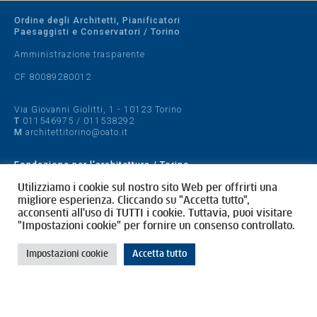
Ordine degli Architetti, Pianificatori
Paesaggisti e Conservatori / Torino
Amministrazione trasparente
CF 80089280012
Via Giovanni Giolitti, 1 - 10123 Torino
T
011546975
/
011538292
M
architettitorino@oato.it
Fondazione per l'architettura / Torino
Designed by
quattrolinee.it
Utilizziamo i cookie sul nostro sito Web per offrirti una
migliore esperienza. Cliccando su "Accetta tutto",
acconsenti all'uso di TUTTI i cookie. Tuttavia, puoi visitare
Cookie Policy
"Impostazioni cookie" per fornire un consenso controllato.
Privacy Policy
Impostazioni cookie
Accetta tutto