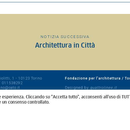
NOTIZIA SUCCESSIVA
Architettura in Città
olitti, 1 - 10123 Torino
Fondazione per l'architettura / To
/
011538292
rino@oato.it
Designed by
quattrolinee.it
e esperienza. Cliccando su "Accetta tutto", acconsenti all'uso di TUTT
e un consenso controllato.