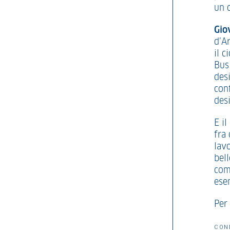
un d
Gio
d’Ar
il c
Busi
desi
conf
des
E i
fra 
lavo
bell
come
ese
Per 
CON