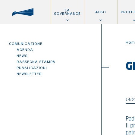
LA
ALBO
PROFE
GOVERNANCE
Hom
COMUNICAZIONE
AGENDA
NEWS
RASSEGNA STAMPA
G
PUBBLICAZIONI
NEWSLETTER
24/0
Padr
Il 
patr