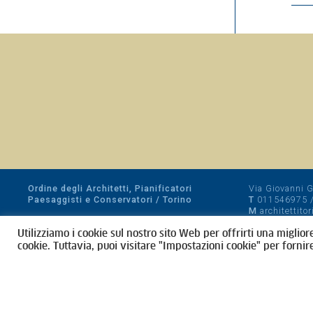
Ordine degli Architetti, Pianificatori
Via Giovanni Gi
Paesaggisti e Conservatori / Torino
T
011546975
M
architettito
Amministrazione trasparente
Utilizziamo i cookie sul nostro sito Web per offrirti una miglior
CF 80089280012
cookie. Tuttavia, puoi visitare "Impostazioni cookie" per fornir