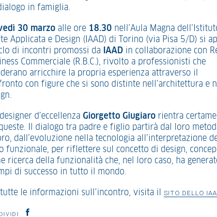
ialogo in famiglia.
vedì 30 marzo
alle ore
18.30
nell’Aula Magna dell’Istitut
te Applicata e Design (IAAD) di Torino (via Pisa 5/D) si a
iclo di incontri promossi da
IAAD
in collaborazione con R
ness Commerciale (R.B.C.), rivolto a professionisti che
derano arricchire la propria esperienza attraverso il
ronto con figure che si sono distinte nell’architettura e n
ign.
l designer d’eccellenza
Giorgetto Giugiaro
rientra certame
queste. Il dialogo tra padre e figlio partirà dal loro metod
ro, dall’evoluzione nella tecnologia all’interpretazione d
o funzionale, per riflettere sul concetto di design, concep
 ricerca della funzionalità che, nel loro caso, ha genera
mpi di successo in tutto il mondo.
tutte le informazioni sull’incontro, visita il
SITO DELLO IA
DIVIDI