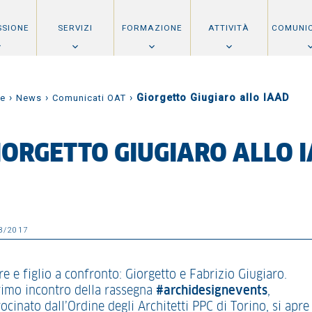
SSIONE
SERVIZI
FORMAZIONE
ATTIVITÀ
COMUNI
›
›
›
Giorgetto Giugiaro allo IAAD
e
News
Comunicati OAT
IORGETTO GIUGIARO ALLO 
3/2017
e e figlio a confronto: Giorgetto e Fabrizio Giugiaro.
primo incontro della rassegna
#archidesignevents
,
ocinato dall’Ordine degli Architetti PPC di Torino, si apre