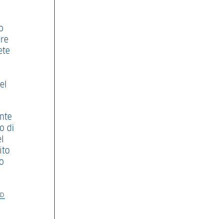
o
pre
ete
el
nte
o di
el
ito
to
AD