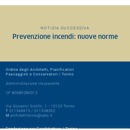
NOTIZIA SUCCESSIVA
Prevenzione incendi: nuove norme
Ordine degli Architetti, Pianificatori
Paesaggisti e Conservatori / Torino
Amministrazione trasparente
CF 80089280012
Via Giovanni Giolitti, 1 - 10123 Torino
T
011546975
/
011538292
M
architettitorino@oato.it
Fondazione per l'architettura / Torino