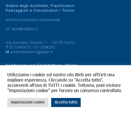
Ordine degli Architetti, Pianificatori
Paesaggisti e Conservatori / Torino
Amministrazione trasparente
CF 80089280012
Via Giovanni Giolitti, 1 - 10123 Torino
T
011546975
/
011538292
M
architettitorino@oato.it
Fondazione per l'architettura / Torino
Designed by
quattrolinee.it
Utilizziamo i cookie sul nostro sito Web per offrirti una
migliore esperienza. Cliccando su "Accetta tutto",
acconsenti all'uso di TUTTI i cookie. Tuttavia, puoi visitare
Cookie Policy
"Impostazioni cookie" per fornire un consenso controllato.
Privacy Policy
Impostazioni cookie
Accetta tutto