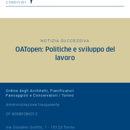
CONDIVIDI
NOTIZIA SUCCESSIVA
OATopen: Politiche e sviluppo del
lavoro
Ordine degli Architetti, Pianificatori
Paesaggisti e Conservatori / Torino
Amministrazione trasparente
CF 80089280012
Via Giovanni Giolitti, 1 - 10123 Torino