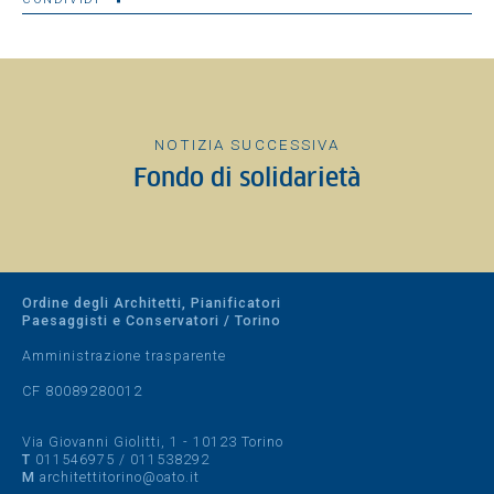
NOTIZIA SUCCESSIVA
Fondo di solidarietà
Ordine degli Architetti, Pianificatori
Paesaggisti e Conservatori / Torino
Amministrazione trasparente
CF 80089280012
Via Giovanni Giolitti, 1 - 10123 Torino
T
011546975
/
011538292
M
architettitorino@oato.it