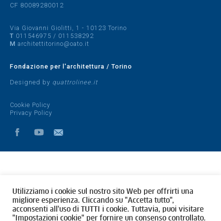
CF 80089280012
Via Giovanni Giolitti, 1 - 10123 Torino
T
011546975
/
011538292
M
architettitorino@oato.it
Fondazione per l'architettura / Torino
Designed by
quattrolinee.it
Cookie Policy
Privacy Policy
Utilizziamo i cookie sul nostro sito Web per offrirti una
migliore esperienza. Cliccando su "Accetta tutto",
acconsenti all'uso di TUTTI i cookie. Tuttavia, puoi visitare
"Impostazioni cookie" per fornire un consenso controllato.