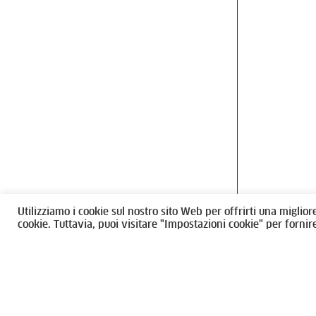
Ordine degli Architetti, Pianificatori
Via Giovanni Gi
Paesaggisti e Conservatori / Torino
T
011546975
M
architettito
Amministrazione trasparente
Utilizziamo i cookie sul nostro sito Web per offrirti una miglior
CF 80089280012
cookie. Tuttavia, puoi visitare "Impostazioni cookie" per fornir