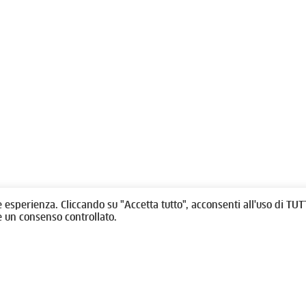
olitti, 1 - 10123 Torino
Fondazione per l'architettura / To
/
011538292
rino@oato.it
Designed by
quattrolinee.it
e esperienza. Cliccando su "Accetta tutto", acconsenti all'uso di TUTT
e un consenso controllato.