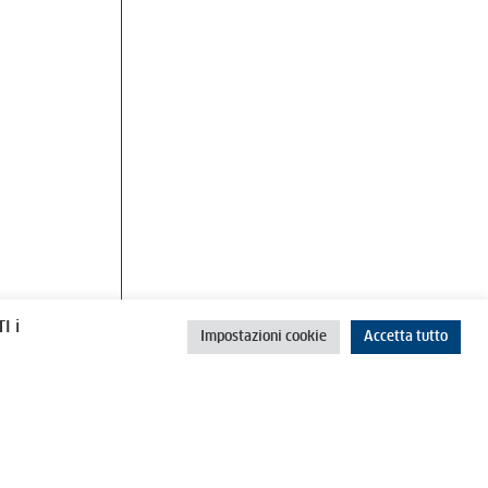
rino
Cookie Policy
Privacy Policy
I i
Impostazioni cookie
Accetta tutto