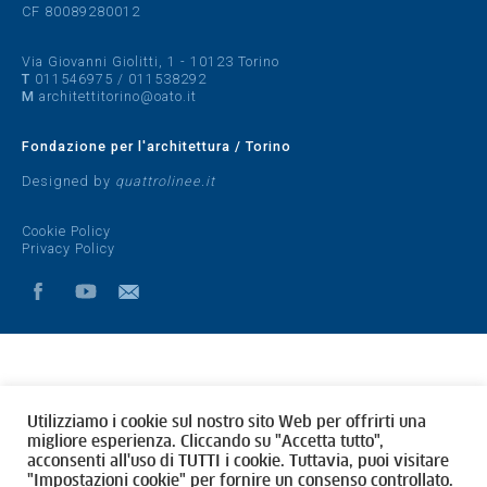
CF 80089280012
Via Giovanni Giolitti, 1 - 10123 Torino
T
011546975
/
011538292
M
architettitorino@oato.it
Fondazione per l'architettura / Torino
Designed by
quattrolinee.it
Cookie Policy
Privacy Policy
Utilizziamo i cookie sul nostro sito Web per offrirti una
migliore esperienza. Cliccando su "Accetta tutto",
acconsenti all'uso di TUTTI i cookie. Tuttavia, puoi visitare
"Impostazioni cookie" per fornire un consenso controllato.