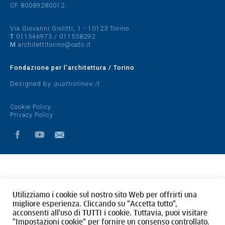
CF 80089280012
Via Giovanni Giolitti, 1 - 10123 Torino
T
011546975
/
011538292
M
architettitorino@oato.it
Fondazione per l'architettura / Torino
Designed by
quattrolinee.it
Cookie Policy
Privacy Policy
Utilizziamo i cookie sul nostro sito Web per offrirti una
migliore esperienza. Cliccando su "Accetta tutto",
acconsenti all'uso di TUTTI i cookie. Tuttavia, puoi visitare
"Impostazioni cookie" per fornire un consenso controllato.