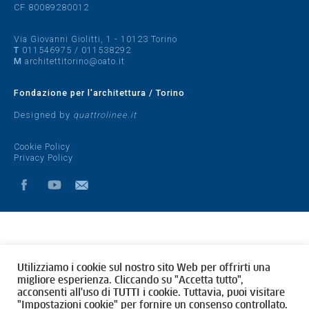
CF 80089280012
Via Giovanni Giolitti, 1 - 10123 Torino
T
011546975
/
011538292
M
architettitorino@oato.it
Fondazione per l'architettura / Torino
Designed by
quattrolinee.it
Cookie Policy
Privacy Policy
Utilizziamo i cookie sul nostro sito Web per offrirti una
migliore esperienza. Cliccando su "Accetta tutto",
acconsenti all'uso di TUTTI i cookie. Tuttavia, puoi visitare
"Impostazioni cookie" per fornire un consenso controllato.