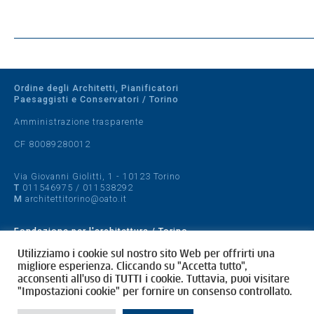
Ordine degli Architetti, Pianificatori
Paesaggisti e Conservatori / Torino
Amministrazione trasparente
CF 80089280012
Via Giovanni Giolitti, 1 - 10123 Torino
T
011546975
/
011538292
M
architettitorino@oato.it
Fondazione per l'architettura / Torino
Designed by
quattrolinee.it
Utilizziamo i cookie sul nostro sito Web per offrirti una
migliore esperienza. Cliccando su "Accetta tutto",
acconsenti all'uso di TUTTI i cookie. Tuttavia, puoi visitare
Cookie Policy
"Impostazioni cookie" per fornire un consenso controllato.
Privacy Policy