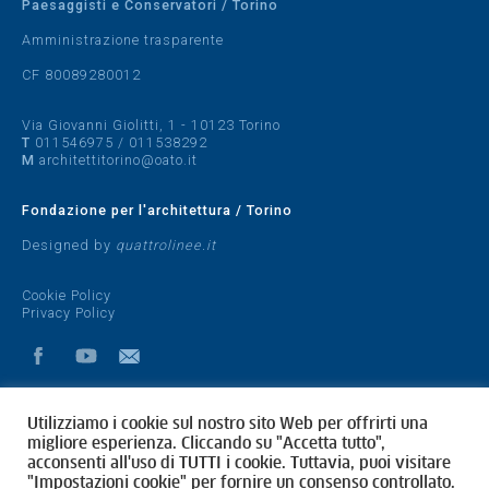
Paesaggisti e Conservatori / Torino
Amministrazione trasparente
CF 80089280012
Via Giovanni Giolitti, 1 - 10123 Torino
T
011546975
/
011538292
M
architettitorino@oato.it
Fondazione per l'architettura / Torino
Designed by
quattrolinee.it
Cookie Policy
Privacy Policy
Utilizziamo i cookie sul nostro sito Web per offrirti una
migliore esperienza. Cliccando su "Accetta tutto",
acconsenti all'uso di TUTTI i cookie. Tuttavia, puoi visitare
"Impostazioni cookie" per fornire un consenso controllato.