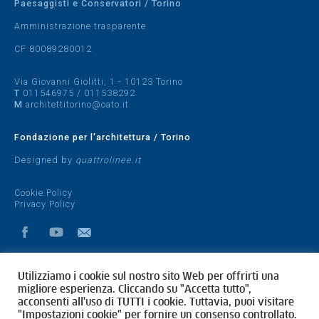
Paesaggisti e Conservatori / Torino
Amministrazione trasparente
CF 80089280012
Via Giovanni Giolitti, 1 - 10123 Torino
T
011546975
/
011538292
M
architettitorino@oato.it
Fondazione per l'architettura / Torino
Designed by
quattrolinee.it
Cookie Policy
Privacy Policy
Utilizziamo i cookie sul nostro sito Web per offrirti una
migliore esperienza. Cliccando su "Accetta tutto",
acconsenti all'uso di TUTTI i cookie. Tuttavia, puoi visitare
"Impostazioni cookie" per fornire un consenso controllato.