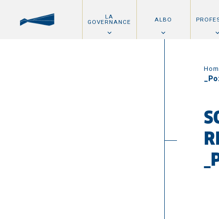
LA
ALBO
PROFE
GOVERNANCE
Hom
_Po
S
R
_