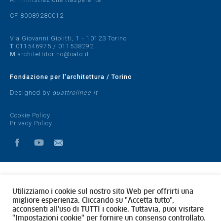
CF 80089280012
Via Giovanni Giolitti, 1 - 10123 Torino
T
011546975
/
011538292
M
architettitorino@oato.it
Fondazione per l'architettura / Torino
Designed by
quattrolinee.it
Cookie Policy
Privacy Policy
Utilizziamo i cookie sul nostro sito Web per offrirti una
migliore esperienza. Cliccando su "Accetta tutto",
acconsenti all'uso di TUTTI i cookie. Tuttavia, puoi visitare
"Impostazioni cookie" per fornire un consenso controllato.