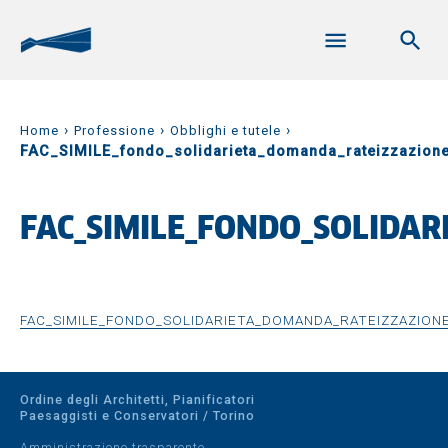
›
›
›
Home
Professione
Obblighi e tutele
FAC_SIMILE_fondo_solidarieta_domanda_rateizzazion
FAC_SIMILE_FONDO_SOLIDA
FAC_SIMILE_FONDO_SOLIDARIETA_DOMANDA_RATEIZZAZION
Ordine degli Architetti, Pianificatori
Paesaggisti e Conservatori / Torino
Amministrazione trasparente