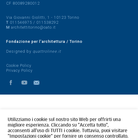
CF 80089280012
Via Giovanni Giolitti, 1 - 10123 Torino
T
011546975
/
011538292
M
architettitorino@oato.it
Fondazione per l'architettura / Torino
Designed by
quattrolinee.it
Cookie Policy
Privacy Policy
Utilizziamo i cookie sul nostro sito Web per offrirti una
migliore esperienza. Cliccando su "Accetta tutto",
acconsenti all'uso di TUTTI i cookie. Tuttavia, puoi visitare
"Impostazioni cookie" per fornire un consenso controllato.