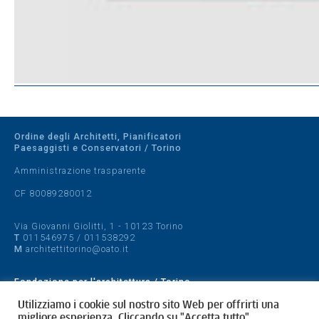
Ordine degli Architetti, Pianificatori
Paesaggisti e Conservatori / Torino
Amministrazione trasparente
CF 80089280012
Via Giovanni Giolitti, 1 - 10123 Torino
T
011546975
/
011538292
M
architettitorino@oato.it
Fondazione per l'architettura / Torino
Designed by
quattrolinee.it
Utilizziamo i cookie sul nostro sito Web per offrirti una
migliore esperienza. Cliccando su "Accetta tutto",