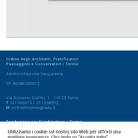
Ordine degli Architetti, Pianificatori
Paesaggisti e Conservatori / Torino
Amministrazione trasparente
CF 80089280012
Via Giovanni Giolitti, 1 - 10123 Torino
T
011546975
/
011538292
M
architettitorino@oato.it
Fondazione per l'architettura / Torino
Designed by
quattrolinee.it
Utilizziamo i cookie sul nostro sito Web per offrirti una
migliore esperienza. Cliccando su "Accetta tutto",