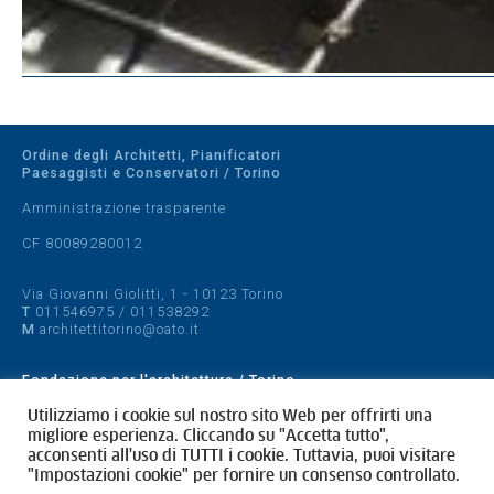
Ordine degli Architetti, Pianificatori
Paesaggisti e Conservatori / Torino
Amministrazione trasparente
CF 80089280012
Via Giovanni Giolitti, 1 - 10123 Torino
T
011546975
/
011538292
M
architettitorino@oato.it
Fondazione per l'architettura / Torino
Designed by
quattrolinee.it
Utilizziamo i cookie sul nostro sito Web per offrirti una
migliore esperienza. Cliccando su "Accetta tutto",
acconsenti all'uso di TUTTI i cookie. Tuttavia, puoi visitare
Cookie Policy
"Impostazioni cookie" per fornire un consenso controllato.
Privacy Policy