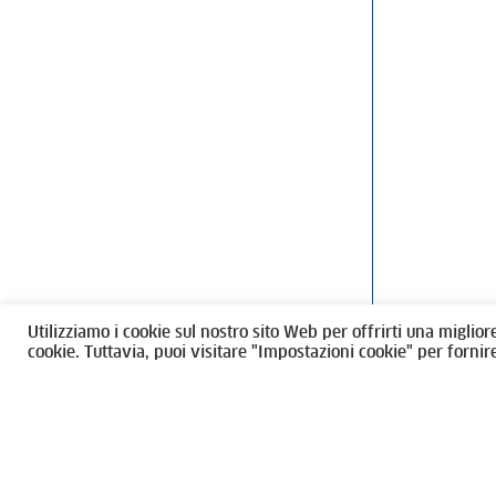
Ordine degli Architetti, Pianificatori
Via Giovanni Gi
Paesaggisti e Conservatori / Torino
T
011546975
M
architettito
Amministrazione trasparente
Utilizziamo i cookie sul nostro sito Web per offrirti una miglior
CF 80089280012
cookie. Tuttavia, puoi visitare "Impostazioni cookie" per fornir