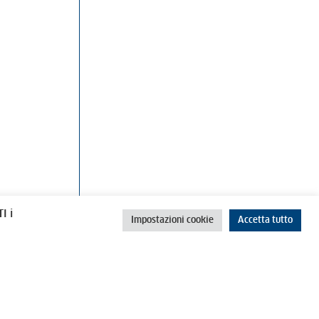
rino
Cookie Policy
Privacy Policy
I i
Impostazioni cookie
Accetta tutto