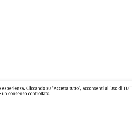
olitti, 1 - 10123 Torino
Fondazione per l'architettura / To
/
011538292
rino@oato.it
Designed by
quattrolinee.it
e esperienza. Cliccando su "Accetta tutto", acconsenti all'uso di TUTT
e un consenso controllato.