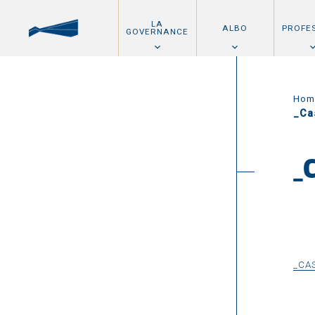
LA
ALBO
PROFE
GOVERNANCE
Hom
_Ca
_
_CA