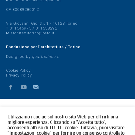
CF 80089280012
Via Giovanni Giolitti, 1 - 10123 Torino
T
011546975
/
011538292
M
architettitorino@oato.it
Fondazione per l'architettura / Torino
Designed by
quattrolinee.it
Cookie Policy
Privacy Policy
Utilizziamo i cookie sul nostro sito Web per offrirti una
migliore esperienza. Cliccando su "Accetta tutto",
acconsenti all'uso di TUTTI i cookie. Tuttavia, puoi visitare
"Impostazioni cookie" per fornire un consenso controllato.