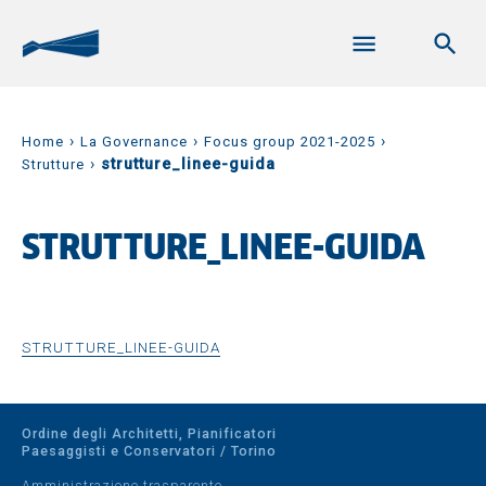
›
›
›
Home
La Governance
Focus group 2021-2025
›
strutture_linee-guida
Strutture
STRUTTURE_LINEE-GUIDA
STRUTTURE_LINEE-GUIDA
Ordine degli Architetti, Pianificatori
Paesaggisti e Conservatori / Torino
Amministrazione trasparente