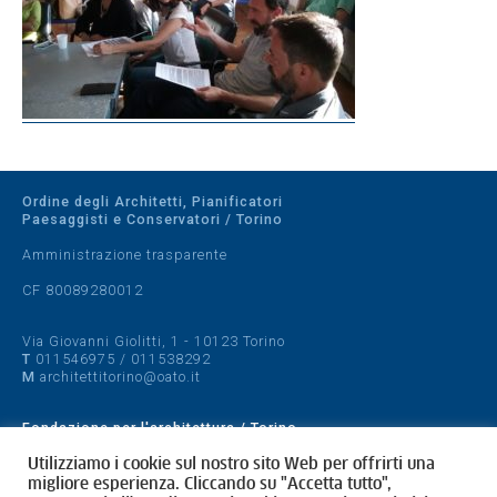
Ordine degli Architetti, Pianificatori
Paesaggisti e Conservatori / Torino
Amministrazione trasparente
CF 80089280012
Via Giovanni Giolitti, 1 - 10123 Torino
T
011546975
/
011538292
M
architettitorino@oato.it
Fondazione per l'architettura / Torino
Designed by
quattrolinee.it
Utilizziamo i cookie sul nostro sito Web per offrirti una
migliore esperienza. Cliccando su "Accetta tutto",