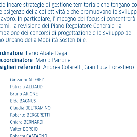
delineare strategie di gestione territoriale che tengano c
le esigenze della collettività e che promuovano lo svilup
lavoro. In particolare, l’impegno del focus si concentrerà
temi: la revisione del Piano Regolatore Generale, la
mozione dei concorsi di progettazione e lo sviluppo del
no Urbano della Mobilità Sostenibile.
rdinatore
: Ilario Abate Daga
ecoordinatore
: Marco Pairone
siglieri referenti
: Andrea Colarelli, Gian Luca Forestiero
Giovanni ALIFREDI
Patrizia ALLIAUD
Bruno ARIONE
Elda BAGNUS
Claudia BELTRAMINO
Roberto BERGERETTI
Chiara BERNARDI
Valter BORGIO
Roberta CASTAGNO