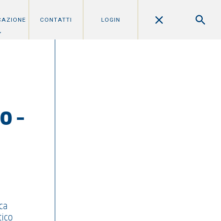
CAZIONE
CONTATTI
LOGIN
O –
ca
tico