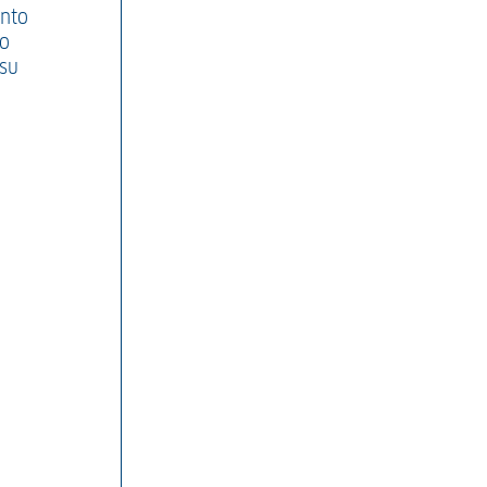
onto
po
 su