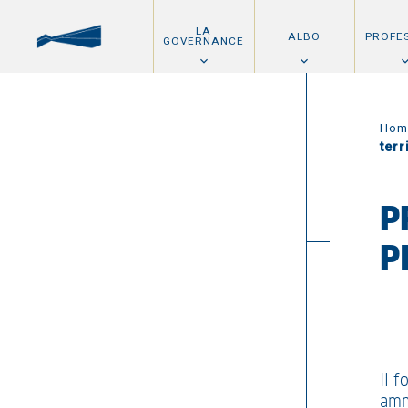
LA
ALBO
PROFE
GOVERNANCE
Hom
terr
P
P
Il 
amm