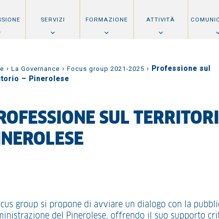
SSIONE
SERVIZI
FORMAZIONE
ATTIVITÀ
COMUNI
›
›
›
Professione sul
e
La Governance
Focus group 2021-2025
itorio – Pinerolese
ROFESSIONE SUL TERRITORI
INEROLESE
focus group si propone di avviare un dialogo con la pubbli
inistrazione del Pinerolese, offrendo il suo supporto cri