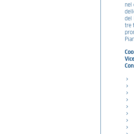
nel 
del
del 
tre 
pro
Pia
Coo
Vic
Con