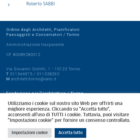
Roberto SABBI
Ordine degli Architetti, Pianificatori
Paesaggisti e Conservatori / Torino
Amministrazione trasparente
CF 80089280012
Via Giovanni Giolitti, 1 - 10123 Torino
T
011546975
/
011538292
M
architettitorino@oato.it
Fondazione per l'architettura / Torino
Designed by
quattrolinee.it
Utilizziamo i cookie sul nostro sito Web per offrirti una
migliore esperienza. Cliccando su "Accetta tutto",
acconsenti all'uso di TUTTI i cookie. Tuttavia, puoi visitare
Cookie Policy
"Impostazioni cookie" per fornire un consenso controllato.
Privacy Policy
Impostazioni cookie
Accetta tutto