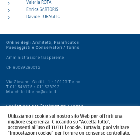
Valeria ROTA
Enrica SARTORIS
Davide TURAGLIO
Ordine degli Architetti, Pianificatori
Paesaggisti e Conservatori / Torino
Amministrazione trasparente
CF 80089280012
Via Giovanni Giolitti, 1 - 10123 Torino
T
011546975
/
011538292
M
architettitorino@oato.it
Fondazione per l'architettura / Torino
Designed by
quattrolinee.it
Utilizziamo i cookie sul nostro sito Web per offrirti una
migliore esperienza. Cliccando su "Accetta tutto",
acconsenti all'uso di TUTTI i cookie. Tuttavia, puoi visitare
Cookie Policy
"Impostazioni cookie" per fornire un consenso controllato.
Privacy Policy