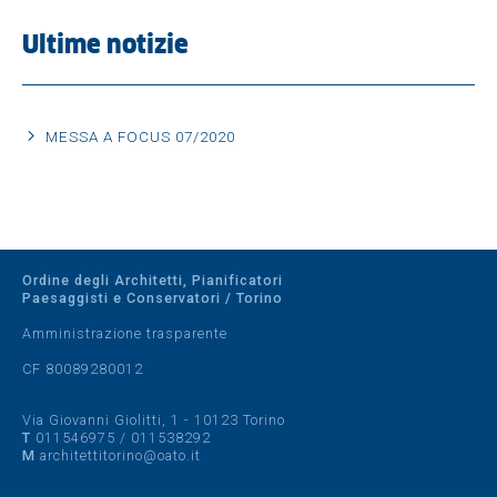
Ultime notizie
MESSA A FOCUS 07/2020
Ordine degli Architetti, Pianificatori
Paesaggisti e Conservatori / Torino
Amministrazione trasparente
CF 80089280012
Via Giovanni Giolitti, 1 - 10123 Torino
T
011546975
/
011538292
M
architettitorino@oato.it