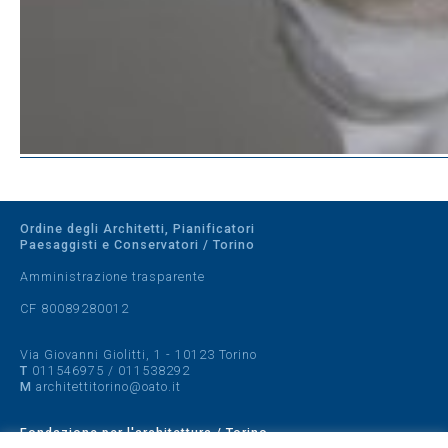
Ordine degli Architetti, Pianificatori
Paesaggisti e Conservatori / Torino
Amministrazione trasparente
CF 80089280012
Via Giovanni Giolitti, 1 - 10123 Torino
T
011546975
/
011538292
M
architettitorino@oato.it
Fondazione per l'architettura / Torino