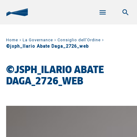
›
›
›
Home
La Governance
Consiglio dell’Ordine
©jsph_Ilario Abate Daga_2726_web
©JSPH_ILARIO ABATE
DAGA_2726_WEB