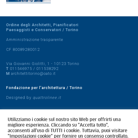
Ordine degli Architetti, Pianificatori
Paesaggisti e Conservatori / Torino
Amministrazione trasparente
CF 80089280012
Via Giovanni Giolitti, 1 - 10123 Torino
T
011546975
/
011538292
M
architettitorino@oato.it
Fondazione per l'architettura / Torino
Designed by
quattrolinee.it
Cookie Policy
Privacy Policy
Utilizziamo i cookie sul nostro sito Web per offrirti una
migliore esperienza. Cliccando su "Accetta tutto",
acconsenti all'uso di TUTTI i cookie. Tuttavia, puoi visitare
"Impostazioni cookie" per fornire un consenso controllato.