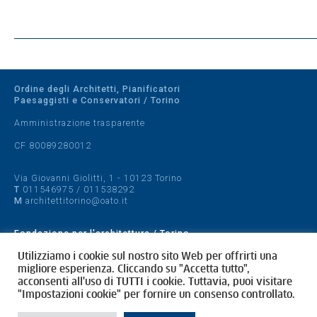
Ordine degli Architetti, Pianificatori
Paesaggisti e Conservatori / Torino
Amministrazione trasparente
CF 80089280012
Via Giovanni Giolitti, 1 - 10123 Torino
T
011546975
/
011538292
M
architettitorino@oato.it
Fondazione per l'architettura / Torino
Designed by
quattrolinee.it
Utilizziamo i cookie sul nostro sito Web per offrirti una
migliore esperienza. Cliccando su "Accetta tutto",
acconsenti all'uso di TUTTI i cookie. Tuttavia, puoi visitare
Cookie Policy
"Impostazioni cookie" per fornire un consenso controllato.
Privacy Policy