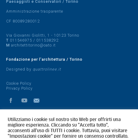
Paesaggisti e Conservatori / Torino
Amministrazione trasparente
CF 80089280012
Via Giovanni Giolitti, 1 - 10123 Torino
T
011546975
/
011538292
M
architettitorino@oato.it
Fondazione per l'architettura / Torino
Designed by
quattrolinee.it
Cookie Policy
Privacy Policy
Utilizziamo i cookie sul nostro sito Web per offrirti una
migliore esperienza. Cliccando su "Accetta tutto",
acconsenti all'uso di TUTTI i cookie. Tuttavia, puoi visitare
"Impostazioni cookie" per fornire un consenso controllato.