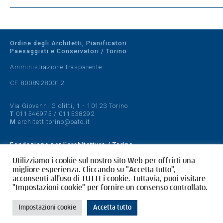
Ordine degli Architetti, Pianificatori
Paesaggisti e Conservatori / Torino
Amministrazione trasparente
CF 80089280012
Via Giovanni Giolitti, 1 - 10123 Torino
T
011546975
/
011538292
M
architettitorino@oato.it
Fondazione per l'architettura / Torino
Designed by
quattrolinee.it
Utilizziamo i cookie sul nostro sito Web per offrirti una
migliore esperienza. Cliccando su "Accetta tutto",
acconsenti all'uso di TUTTI i cookie. Tuttavia, puoi visitare
Cookie Policy
"Impostazioni cookie" per fornire un consenso controllato.
Privacy Policy
Impostazioni cookie
Accetta tutto