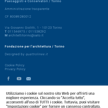
Paesaggisti e Conservatori / Torino
Amministrazione trasparente
CF 80089280012
Via Giovanni Giolitti, 1 - 10123 Torino
T
011546975
/
011538292
M
architettitorino@oato.it
Fondazione per l'architettura / Torino
Designed by
quattrolinee.it
Cookie Policy
Privacy Policy
Utilizziamo i cookie sul nostro sito Web per offrirti una
migliore esperienza. Cliccando su "Accetta tutto",
acconsenti all'uso di TUTTI i cookie. Tuttavia, puoi visitare
"Impostazioni cookie" per fornire un consenso controllato.